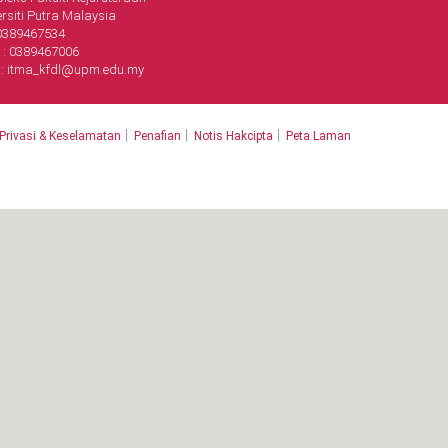
rsiti Putra Malaysia
: 0389467534
 : 0389467006
 : itma_kfdl@upm.edu.my
|
|
|
 Privasi & Keselamatan
Penafian
Notis Hakcipta
Peta Laman