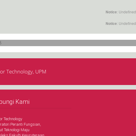
: Undefined
Notice
: Undefined
Notice
or Technology, UPM
bungi Kami
or Technology
ratori Peranti Fungsian,
tut Teknologi Maju
leks Fakulti Kejuruteraan