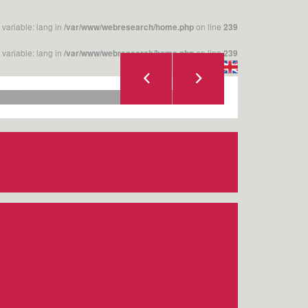
 variable: lang in
on line
/var/www/webresearch/home.php
239
 variable: lang in
on line
/var/www/webresearch/home.php
239
|