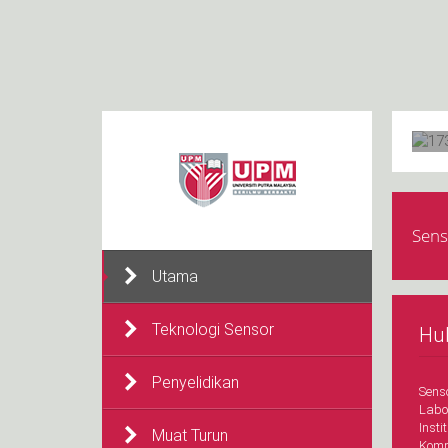
Sens
Utama
Teknologi Sensor
Hu
Penyelidikan
Sens
Labo
Insti
Muat Turun
Komp