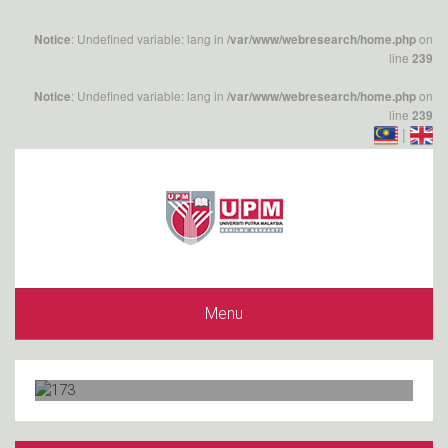
: Undefined variable: lang in
on
Notice
/var/www/webresearch/home.php
line
239
: Undefined variable: lang in
on
Notice
/var/www/webresearch/home.php
line
239
|
Menu