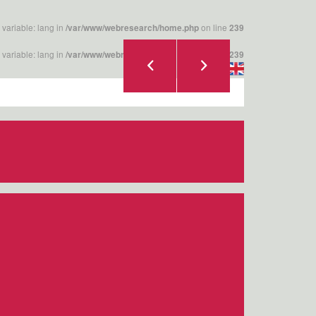
 variable: lang in
on line
/var/www/webresearch/home.php
239
 variable: lang in
on line
/var/www/webresearch/home.php
239
|