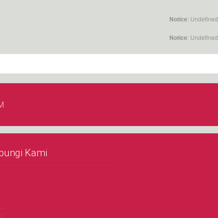
: Undefined
Notice
: Undefined
Notice
M
bungi Kami
 :
: