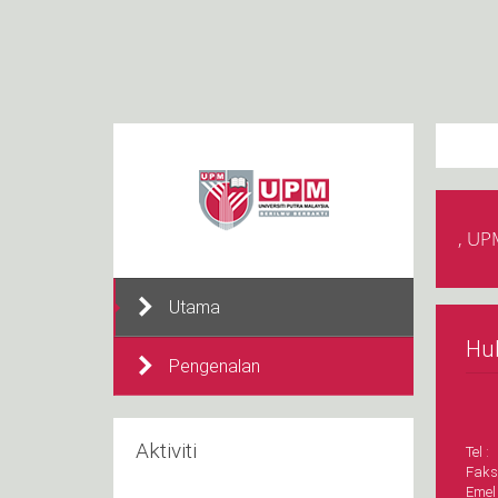
, UP
Utama
Hu
Pengenalan
Aktiviti
Tel :
Faks
Emel 