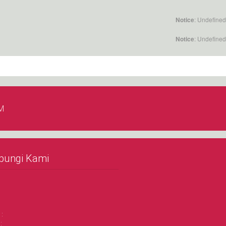
: Undefined
Notice
: Undefined
Notice
M
bungi Kami
 :
: