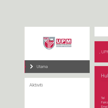
, UP
Utama
Hu
Aktiviti
Tel :
Faks
Emel 